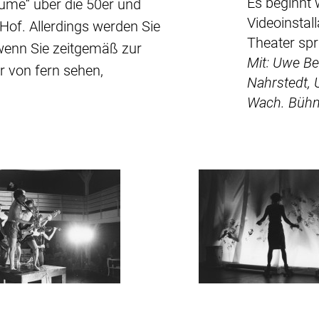
Es beginnt
äume“ über die 50er und
Videoinstal
Hof. Allerdings werden Sie
Theater spri
 wenn Sie zeitgemäß zur
Mit: Uwe Be
r von fern sehen,
Nahrstedt, 
Wach.
Bühn