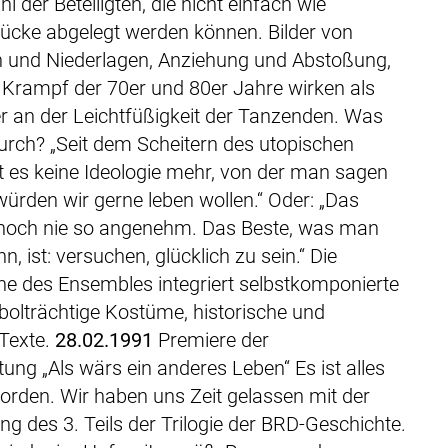
 der Beteiligten, die nicht einfach wie
ücke abgelegt werden können. Bilder von
 und Niederlagen, Anziehung und Abstoßung,
Krampf der 70er und 80er Jahre wirken als
r an der Leichtfüßigkeit der Tanzenden. Was
durch? „Seit dem Scheitern des utopischen
 es keine Ideologie mehr, von der man sagen
würden wir gerne leben wollen.“ Oder: „Das
noch nie so angenehm. Das Beste, was man
, ist: versuchen, glücklich zu sein.“ Die
he des Ensembles integriert selbstkomponierte
olträchtige Kostüme, historische und
 Texte.
28.02.1991
Premiere der
ung „Als wärs ein anderes Leben“ Es ist alles
rden. Wir haben uns Zeit gelassen mit der
ng des 3. Teils der Trilogie der BRD-Geschichte.