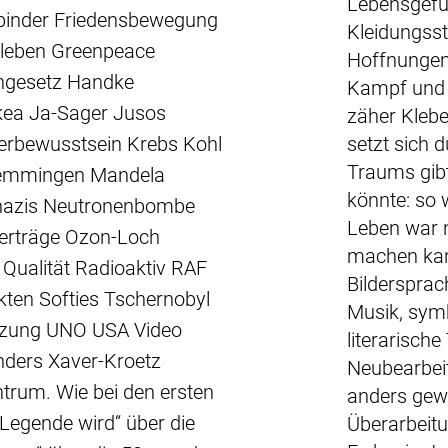
Lebensgefühl
aßbinder Friedensbewegung
Kleidungsst
leben Greenpeace
Hoffnungen
ngesetz Handke
Kampf und 
Ikea Ja-Sager Jusos
zäher Klebe
rbewusstsein Krebs Kohl
setzt sich 
Traums gibt
Memmingen Mandela
könnte: so 
nazis Neutronenbombe
Leben war 
erträge Ozon-Loch
machen kann
Qualität Radioaktiv RAF
Bildersprac
en Softies Tschernobyl
Musik, symb
tzung UNO USA Video
literarische
ders Xaver-Kroetz
Neubearbeit
trum. Wie bei den ersten
anders gewo
 Legende wird“ über die
Überarbeitu