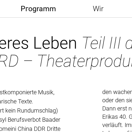
Pгogramm
Wir
deres Leben
Teil III
RD – Theaterprodu
den wachen
bstkomponierte Musik,
oder den si
arische Texte.
Dann erst n
iert kein Rundumschlag)
Erikas 40. G
Asyl Berufsverbot Baader
verläuft. I
omeini China DDR Dritte