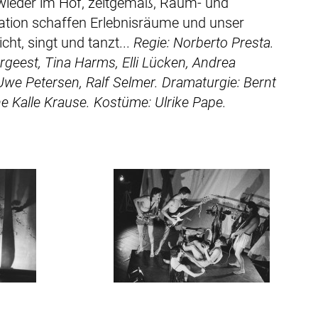
 wieder im Hof, zeitgemäß, Raum- und
lation schaffen Erlebnisräume und unser
cht, singt und tanzt...
Regie: Norberto Presta.
rgeest, Tina Harms, Elli Lücken, Andrea
Uwe Petersen, Ralf Selmer.
Dramaturgie: Bernt
e Kalle Krause.
Kostüme: Ulrike Pape.