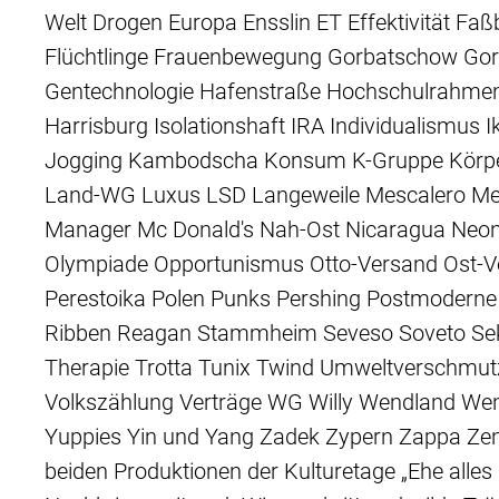
Welt Drogen Europa Ensslin ET Effektivität F
Flüchtlinge Frauenbewegung Gorbatschow Gor
Gentechnologie Hafenstraße Hochschulrahme
Harrisburg Isolationshaft IRA Individualismus 
Jogging Kambodscha Konsum K-Gruppe Körpe
Land-WG Luxus LSD Langeweile Mescalero 
Manager Mc Donald's Nah-Ost Nicaragua Neo
Olympiade Opportunismus Otto-Versand Ost-V
Perestoika Polen Punks Pershing Postmoderne 
Ribben Reagan Stammheim Seveso Soveto Sekt
Therapie Trotta Tunix Twind Umweltverschmu
Volkszählung Verträge WG Willy Wendland Wen
Yuppies Yin und Yang Zadek Zypern Zappa Zen
beiden Produktionen der Kulturetage „Ehe alles