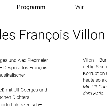
Pгogramm
Wir
es François Villon
Villon – Bü
rges und Alex Piepmeier
deftig Sex 
 – Desperados François
Korruption 
usikalischer
heute so ak
Mit: Ulf Goe
el) mit Ulf Goerges und
dem Patio.
schen Dichters –
undert als szenisch–