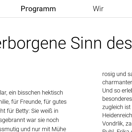
Pгogramm
Wir
verborgene Sinn de
rosig und s
charmanter
Und so erle
ar, ein bisschen hektisch
besonderes
ilie, für Freunde, für gutes
zugleich is
 für Betty: Sie weiß in
Heidenreich
usgebrannt war sie noch
Vondrlik, z
issmutig und nur mit Mühe
Ruhl. Erika