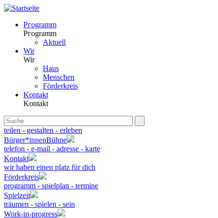
Pгogramm
Pгogramm
Aktuell
Wir
Wir
Haus
Menschen
Förderkreis
Kontakt
Kontakt
teilen - gestalten - erleben
Bürger*innenBühne
telefon - e-mail - adresse - karte
Kontakt
wir haben einen platz für dich
Förderkreis
programm - spielplan - termine
Spielzeit
träumen - spielen - sein
Work-in-progress